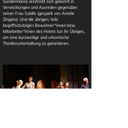
Sündermann) verstrickt sich gekonnt in 
Verwicklungen und Ausreden gegenüber 
seiner Frau Sybille (gespielt von Amelie 
Zingaro). Und die übrigen, teils 
begriffsstutzigen Bewohner*innen bzw. 
Mitarbeiter*innen des Hotels tun ihr Übriges, 
um eine kurzweilige und urkomische 
Theaterunterhaltung zu garantieren.