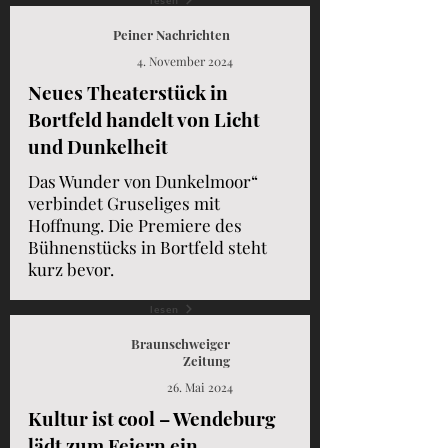
lesen
Peiner Nachrichten
4. November 2024
Neues Theaterstück in
Bortfeld handelt von Licht
und Dunkelheit
Das Wunder von Dunkelmoor“
verbindet Gruseliges mit
Hoffnung. Die Premiere des
Bühnenstücks in Bortfeld steht
kurz bevor.
lesen
Braunschweiger
Zeitung
26. Mai 2024
Kultur ist cool – Wendeburg
lädt zum Feiern ein