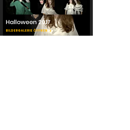
Halloween 2017
BILDERGALERIE ÖFFNEN
Veranstaltungen
Kontakt
Mitglied werden
Regelmäßige
Termine
Über Uns
Presseübersicht
Impressum
Datenschutz
Satzung