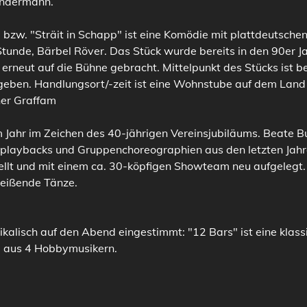
ündermann. 
 bzw. "Sträit in Schapp" ist eine Komödie mit plattdeutsche
Stunde, Bärbel Röver. Das Stück wurde bereits in den 90er J
erneut auf die Bühne gebracht. Mittelpunkt des Stücks ist b
rgeben. Handlungsort/-zeit ist eine Wohnstube auf dem Land 
her Graffam
Jahr im Zeichen des 40-jährigen Vereinsjubiläums. Beate B
lplaybacks und Gruppenchoreographien aus den letzten Jahr
lt und mit einem ca. 30-köpfigen Showteam neu aufgelegt. F
eißende Tänze.
kalisch auf den Abend eingestimmt: "12 Bars" ist eine klass
d aus 4 Hobbymusikern.