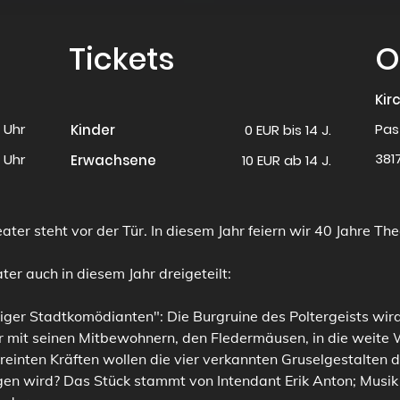
Tickets
O
Kir
0 Uhr
Pas
Kinder
0 EUR bis 14 J.
381
0 Uhr
Erwachsene
10 EUR ab 14 J.
ter steht vor der Tür. In diesem Jahr feiern wir 40 Jahre The
r auch in diesem Jahr dreigeteilt:
ger Stadtkomödianten": Die Burgruine des Poltergeists wird
r mit seinen Mitbewohnern, den Fledermäusen, in die weite W
einten Kräften wollen die vier verkannten Gruselgestalten 
ngen wird? Das Stück stammt von Intendant Erik Anton; Musik