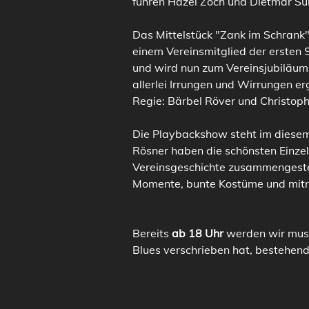
führen Hazel Zoch und Dietmar S
Das Mittelstück "Zank im Schrank"
einem Vereinsmitglied der ersten 
und wird nun zum Vereinsjubiläum 
allerlei Irrungen und Wirrungen e
Regie: Bärbel Röver und Christop
Die Playbackshow steht im diesem 
Rösner haben die schönsten Einze
Vereinsgeschichte zusammengestel
Momente, bunte Kostüme und mitr
Bereits 
ab
18 Uhr
 werden wir musi
Blues verschrieben hat, bestehen