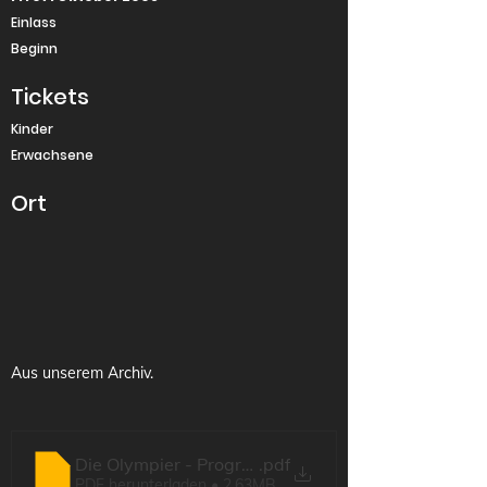
Einlass
Beginn
Tickets
Kinder
Erwachsene
Ort
Aus unserem Archiv.
Die Olympier - Programmheft
.pdf
PDF herunterladen • 2.63MB